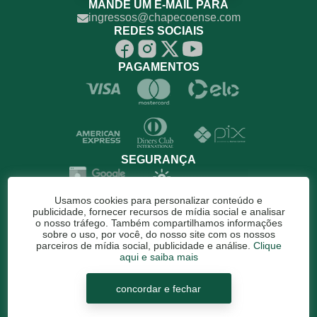
MANDE UM E-MAIL PARA
ingressos@chapecoense.com
REDES SOCIAIS
PAGAMENTOS
SEGURANÇA
Usamos cookies para personalizar conteúdo e
publicidade, fornecer recursos de mídia social e analisar
o nosso tráfego. Também compartilhamos informações
sobre o uso, por você, do nosso site com os nossos
parceiros de mídia social, publicidade e análise.
Clique
aqui e saiba mais
©2026. Associação Chapecoense de Futebol. Todos os direitos
concordar e fechar
reservados.
TECNOLOGIA
GAMD